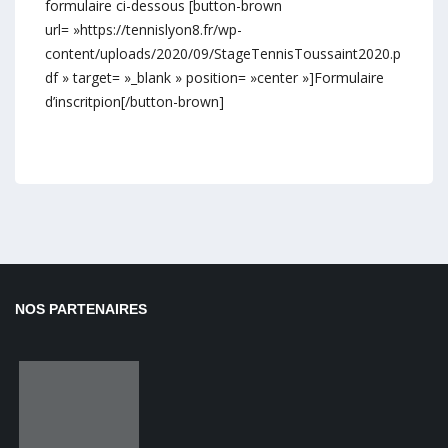
formulaire ci-dessous [button-brown
url= »https://tennislyon8.fr/wp-
content/uploads/2020/09/StageTennisToussaint2020.p
df » target= »_blank » position= »center »]Formulaire
d’inscritpion[/button-brown]
NOS PARTENAIRES