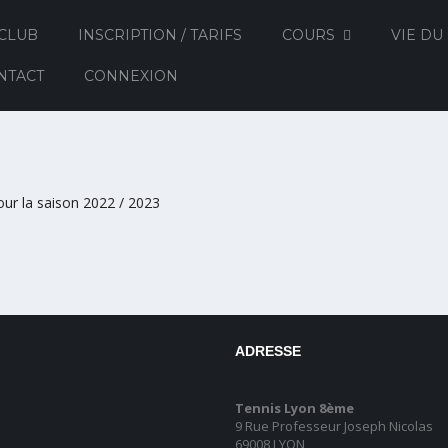
 CLUB
INSCRIPTION / TARIFS
COURS
VIE DU
NTACT
CONNEXION
pour la saison 2022 / 2023
ADRESSE
Tennis Lyon 8ème
9 Rue Professeur Joseph Nicolas
69008 LYON