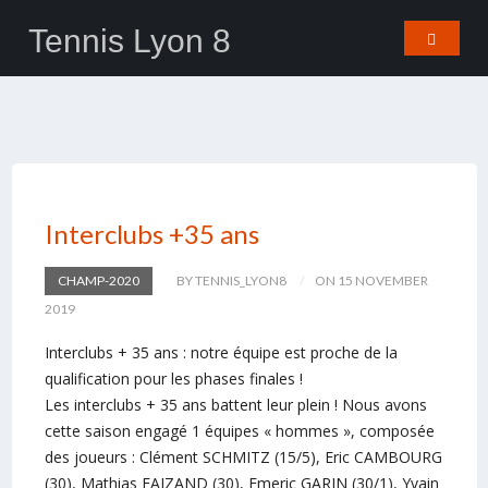
Tennis Lyon 8
Interclubs +35 ans
CHAMP-2020
BY TENNIS_LYON8
ON 15 NOVEMBER
2019
Interclubs + 35 ans : notre équipe est proche de la
qualification pour les phases finales !
Les interclubs + 35 ans battent leur plein ! Nous avons
cette saison engagé 1 équipes « hommes », composée
des joueurs : Clément SCHMITZ (15/5), Eric CAMBOURG
(30), Mathias FAIZAND (30), Emeric GARIN (30/1), Yvain