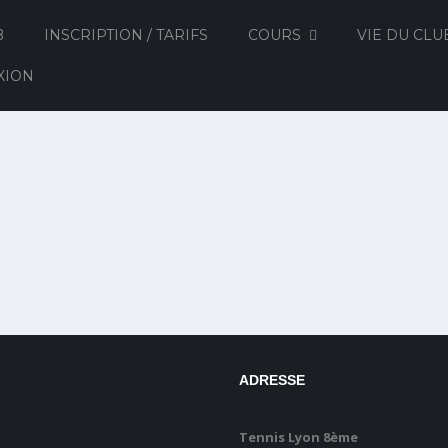
B
INSCRIPTION / TARIFS
COURS
VIE DU CLU
XION
ADRESSE
Tennis Lyon 8ème