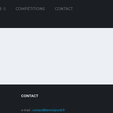
B
COMPÉTITIONS
CONTACT
CONTACT
e-mail :
contact@tennislyon8.fr